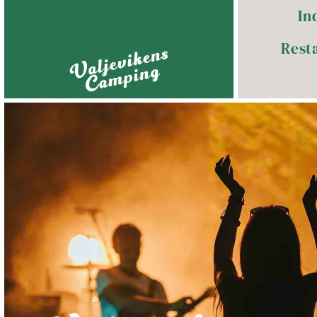
In
Rest