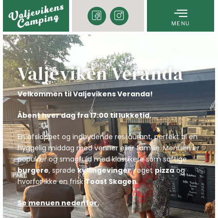
MENU
Valjeviken Veranda
Velkommen til Valjevikens Veranda!
Åbent hver dag fra 17:00 til lukketid.
En afslappet og indbydende restaurant, perfekt til en
hyggelig middag med venner eller familie. Menuen er
populær og smagfuld med klassikere som saftige
burgere
, sprøde
kyllingevinger
, røget
pizza
og
hvorfor ikke en frisk
Toast Skagen
.
Se menuen nedenfor.