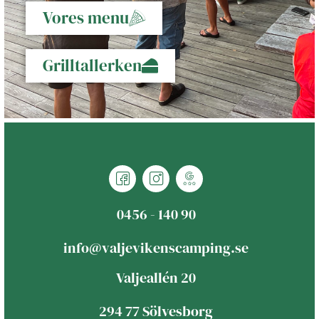
Vores menu
Grilltallerken
0456 - 140 90
info@valjevikenscamping.se
Valjeallén 20
294 77 Sölvesborg